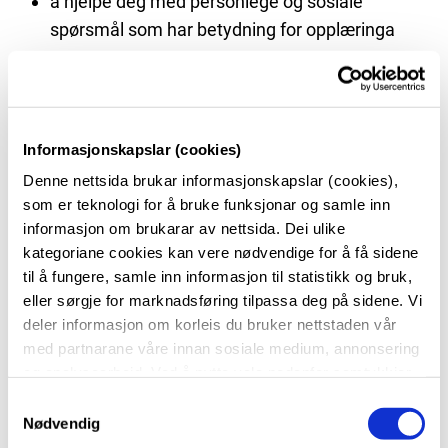
å hjelpe deg med personlege og sosiale
spørsmål som har betydning for opplæringa
Rådgjevarane har teieplikt, og dei hjelper deg der du
måtte trenge det i skulekvardagen.
Informasjonskapslar (cookies)
Denne nettsida brukar informasjonskapslar (cookies),
Du finn dei kjekke rådgjevarane våre på sine kontor i
som er teknologi for å bruke funksjonar og samle inn
korridoren i 1.etg. inn til venstre for hovudinngangen.
informasjon om brukarar av nettsida. Dei ulike
kategoriane cookies kan vere nødvendige for å få sidene
til å fungere, samle inn informasjon til statistikk og bruk,
eller sørgje for marknadsføring tilpassa deg på sidene. Vi
deler informasjon om korleis du bruker nettstaden vår
med partnarane våre innan sosiale medium, annonsering
Våre dyktige rådgjevarar
og analysearbeid. Ved å nytte vala nedanfor samtykkjer
du til at vi nyttar dei ulike cookies-kategoriane. Du kan
S
når du vil trekke samtykket ditt. Sjå meir om kva cookies
Nødvendig
a
vi brukar i
cookie-erklæringa
vår.