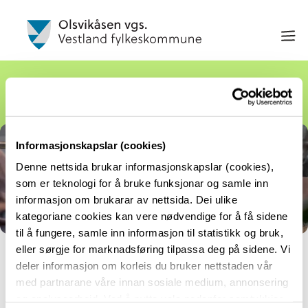
Opplæringsår i utlandet
Informasjonskapslar (cookies)
Denne nettsida brukar informasjonskapslar (cookies),
som er teknologi for å bruke funksjonar og samle inn
informasjon om brukarar av nettsida. Dei ulike
kategoriane cookies kan vere nødvendige for å få sidene
til å fungere, samle inn informasjon til statistikk og bruk,
eller sørgje for marknadsføring tilpassa deg på sidene. Vi
Er du elev ved ein av dei vidaregåande skulane i
deler informasjon om korleis du bruker nettstaden vår
med partnarane våre innan sosiale medium, annonsering
Vestland kan du ta heile eller delar av andre
og analysearbeid. Ved å nytte vala nedanfor samtykkjer