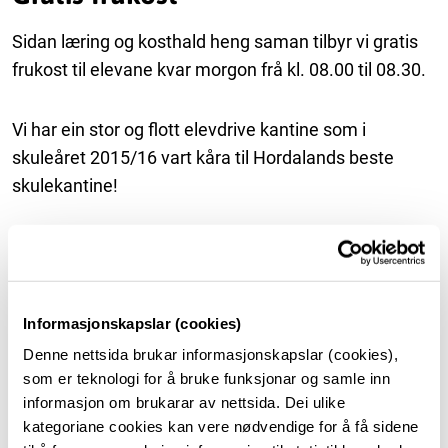
Sidan læring og kosthald heng saman tilbyr vi gratis
frukost til elevane kvar morgon frå kl. 08.00 til 08.30.
Vi har ein stor og flott elevdrive kantine som i
skuleåret 2015/16 vart kåra til Hordalands beste
skulekantine!
Meny
Her tilbyr vi både varme og kalde rettar. Det blir
Informasjonskapslar (cookies)
servert smårettar som salat, graut og suppe. Kvar
Denne nettsida brukar informasjonskapslar (cookies),
dag er det varmmat på menyen. Den er svært variert
som er teknologi for å bruke funksjonar og samle inn
frå laks, kjøttkaker og taco til sushi. Du finn sunn og
informasjon om brukarar av nettsida. Dei ulike
velsmakande mat til rimelege prisar.
kategoriane cookies kan vere nødvendige for å få sidene